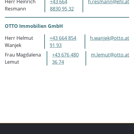
Herr Heinrich
+43 664
h.resmann@ehl.at
Resmann
8830 95 32
OTTO Immobilien GmbH
Herr Helmut
+43 664 854
h.wanjek@otto.at
Wanjek
91 93
Frau Magdalena
+43 676 480
m.lemut@otto.at
Lemut
36 74